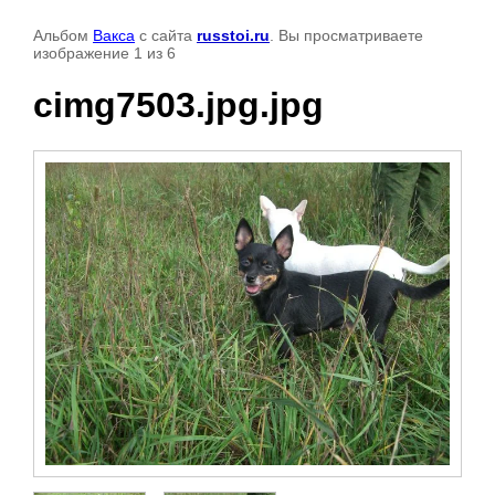
Альбом
Вакса
с сайта
russtoi.ru
. Вы просматриваете
изображение 1 из 6
cimg7503.jpg.jpg